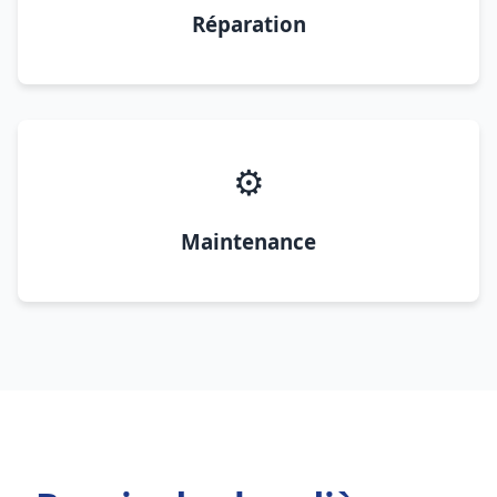
Réparation
⚙️
Maintenance