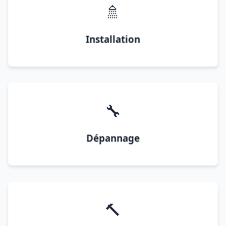
🚿
Installation
🔧
Dépannage
🔨