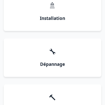
🚿
Installation
🔧
Dépannage
🔨