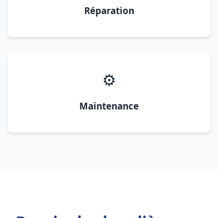
Réparation
⚙️
Maintenance