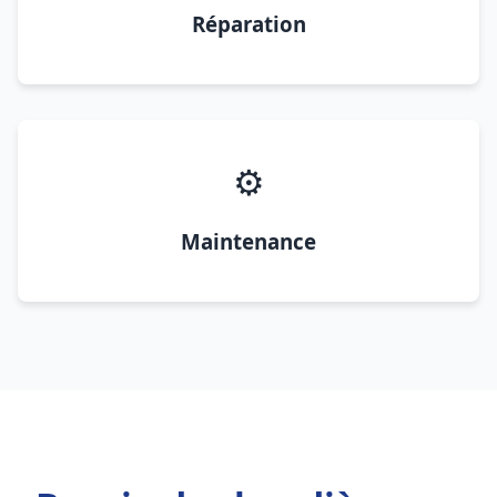
Réparation
⚙️
Maintenance