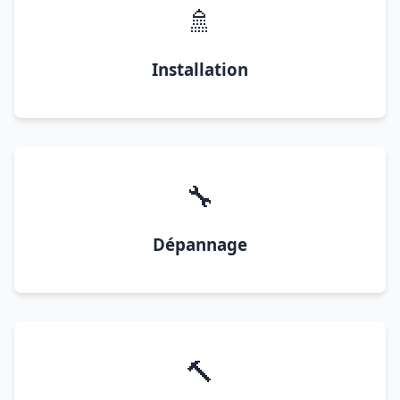
🚿
Installation
🔧
Dépannage
🔨