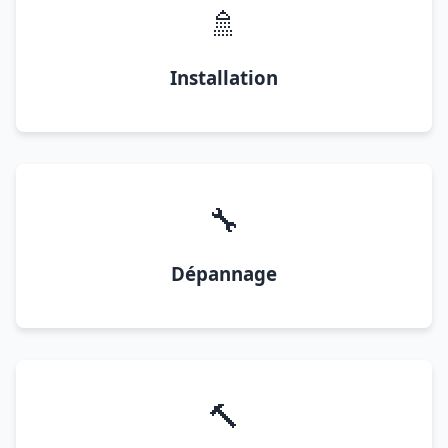
🚿
Installation
🔧
Dépannage
🔨