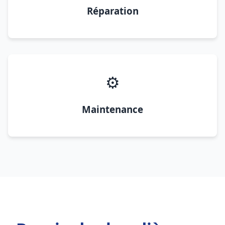
Réparation
⚙️
Maintenance