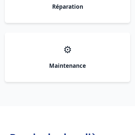
Réparation
⚙️
Maintenance