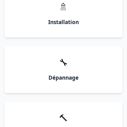
🚿
Installation
🔧
Dépannage
🔨