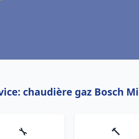
vice: chaudière gaz Bosch Mi
🔧
🔨