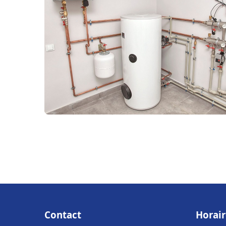
Contact
Horair