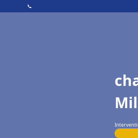
📞
ch
Mil
Interventi