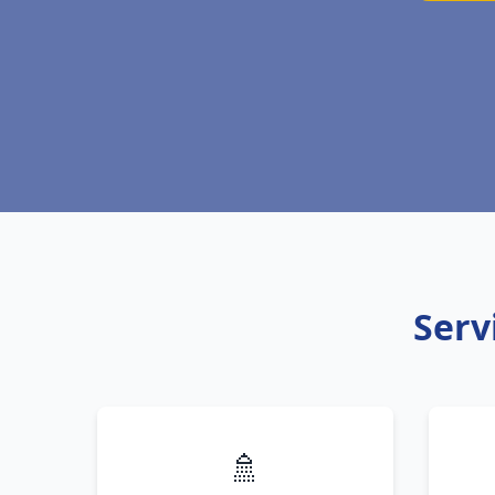
Serv
🚿