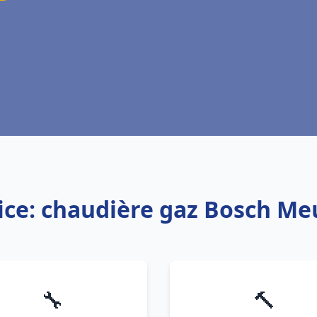
ice: chaudière gaz Bosch M
🔧
🔨