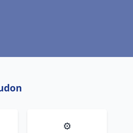
eudon
⚙️