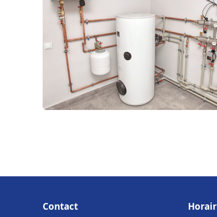
Contact
Horair