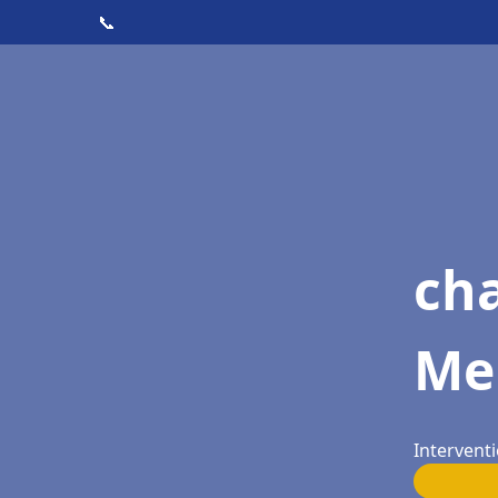
📞
ch
Me
Intervent