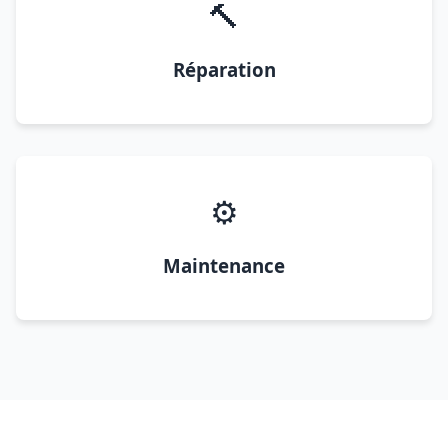
🔨
Réparation
⚙️
Maintenance