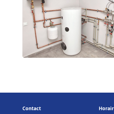
Contact
Horair