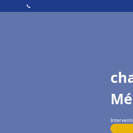
📞
ch
Mé
Intervent