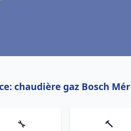
ce: chaudière gaz Bosch Mé
🔧
🔨