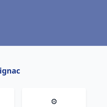
rignac
⚙️