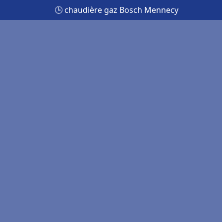
🕒 chaudière gaz Bosch Mennecy