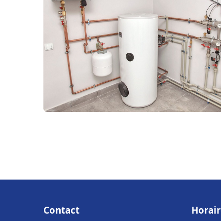
Contact
Horair