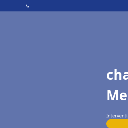
📞
ch
Me
Intervent