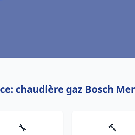
ice: chaudière gaz Bosch Me
🔧
🔨