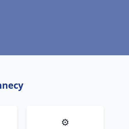
nnecy
⚙️