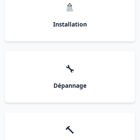
🚿
Installation
🔧
Dépannage
🔨