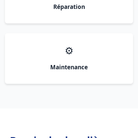
Réparation
⚙️
Maintenance