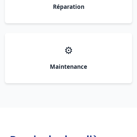
Réparation
⚙️
Maintenance