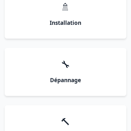
🚿
Installation
🔧
Dépannage
🔨