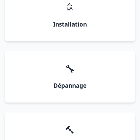
🚿
Installation
🔧
Dépannage
🔨