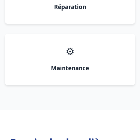
Réparation
⚙️
Maintenance