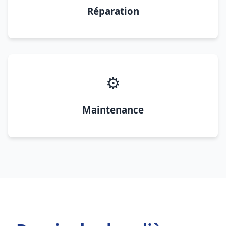
Réparation
⚙️
Maintenance