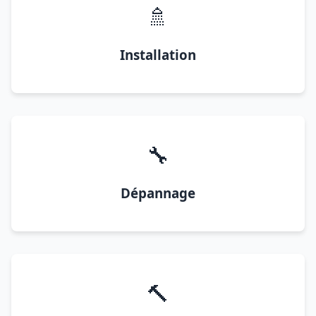
🚿
Installation
🔧
Dépannage
🔨