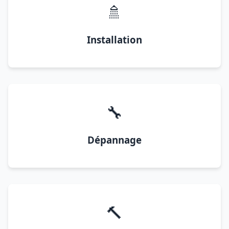
🚿
Installation
🔧
Dépannage
🔨