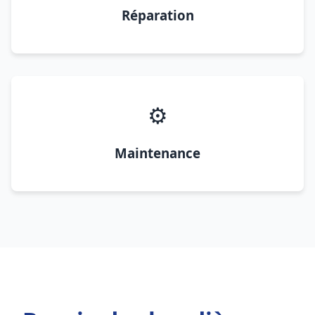
Réparation
⚙️
Maintenance