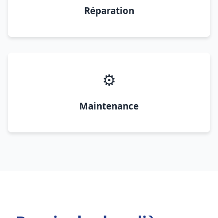
Réparation
⚙️
Maintenance