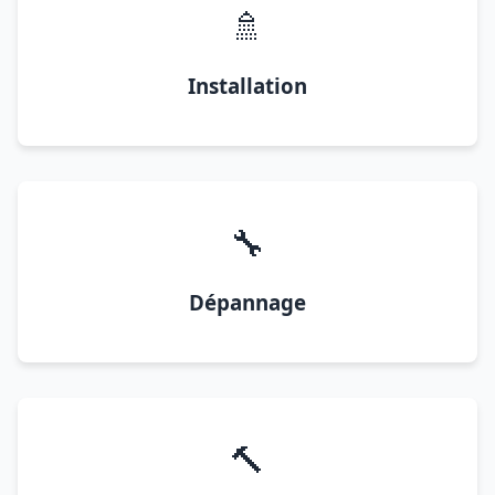
🚿
Installation
🔧
Dépannage
🔨