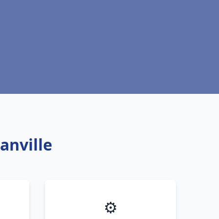
anville
⚙️