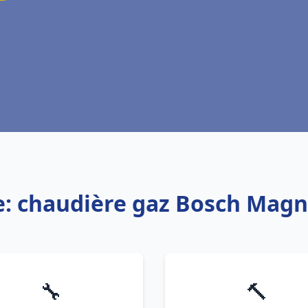
e: chaudière gaz Bosch Magn
🔧
🔨