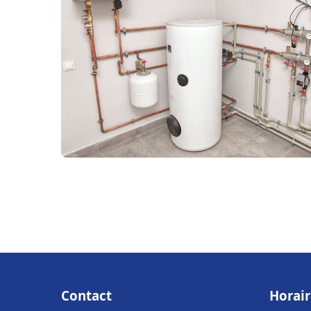
Contact
Horair