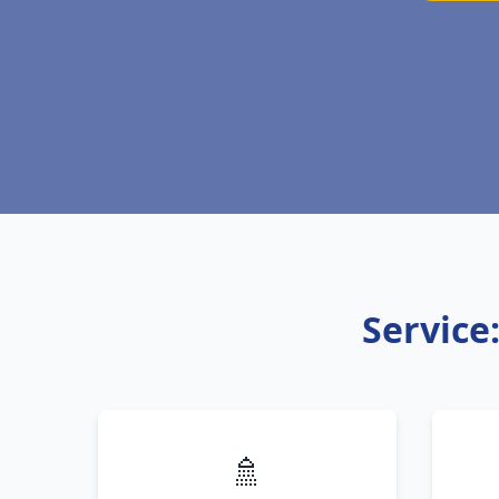
Service
🚿