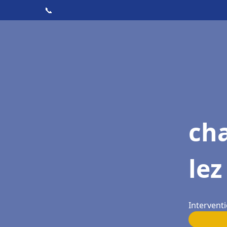
📞
cha
le
Interventi