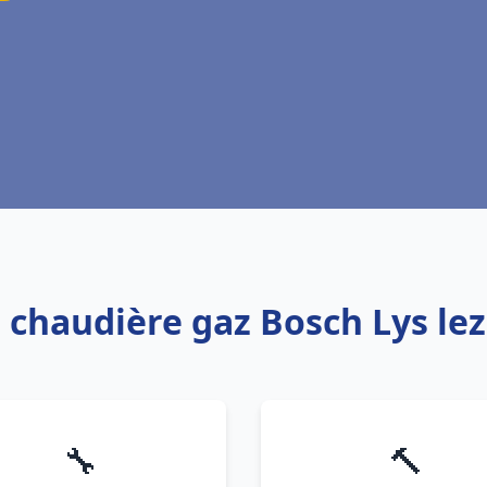
: chaudière gaz Bosch Lys le
🔧
🔨