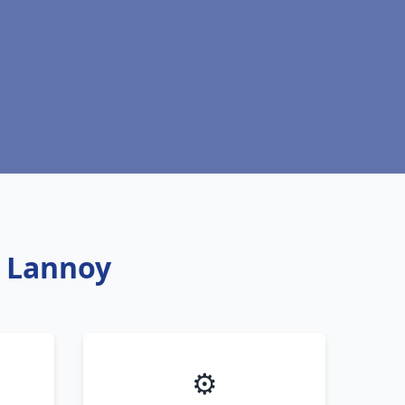
z Lannoy
⚙️