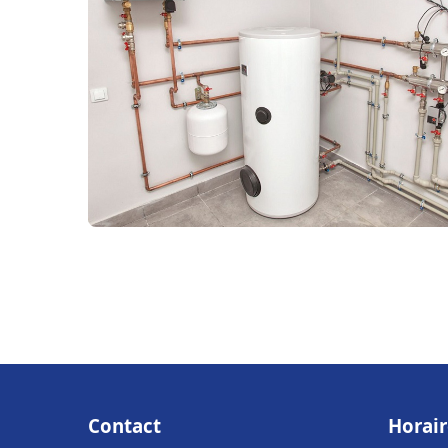
Contact
Horair