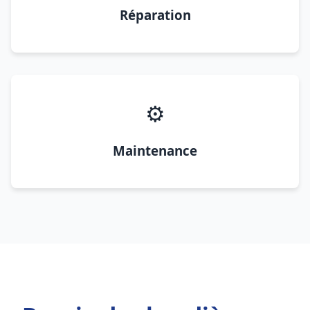
Réparation
⚙️
Maintenance