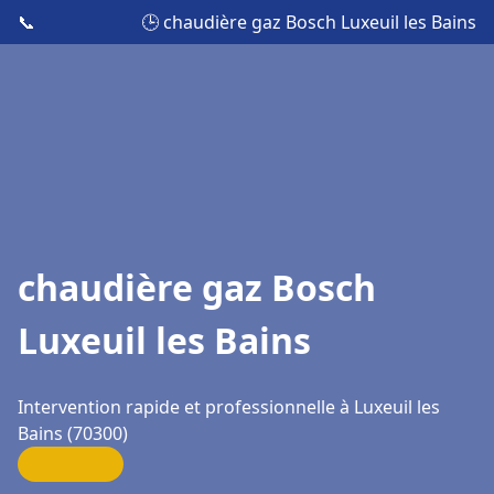
📞
🕒 chaudière gaz Bosch Luxeuil les Bains
chaudière gaz Bosch
Luxeuil les Bains
Intervention rapide et professionnelle à Luxeuil les
Bains (70300)