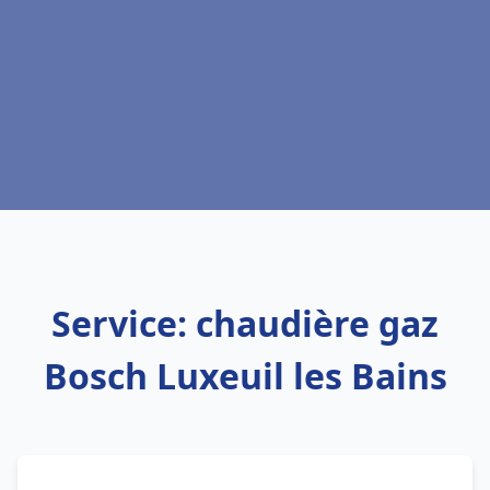
Service: chaudière gaz
Bosch Luxeuil les Bains