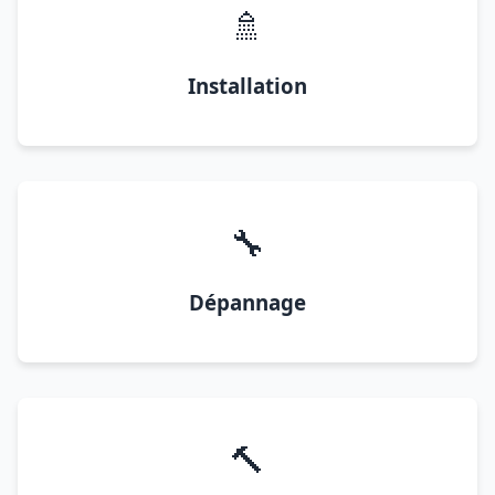
🚿
Installation
🔧
Dépannage
🔨