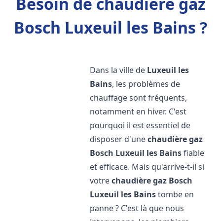
Besoin de chaudière gaz
Bosch Luxeuil les Bains ?
Dans la ville de
Luxeuil les
Bains
, les problèmes de
chauffage sont fréquents,
notamment en hiver. C'est
pourquoi il est essentiel de
disposer d'une
chaudière gaz
Bosch
Luxeuil les Bains
fiable
et efficace. Mais qu'arrive-t-il si
votre
chaudière gaz Bosch
Luxeuil les Bains
tombe en
panne ? C'est là que nous