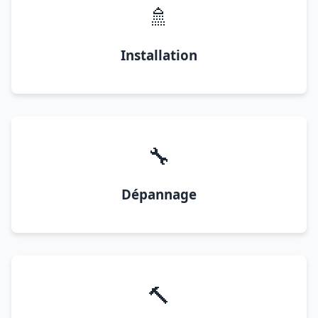
🚿
Installation
🔧
Dépannage
🔨