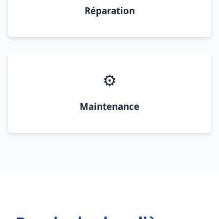
Réparation
⚙️
Maintenance