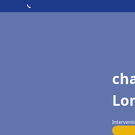
📞
ch
Lo
Intervent