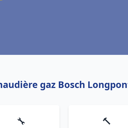
chaudière gaz Bosch Longpon
🔧
🔨