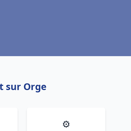
t sur Orge
⚙️