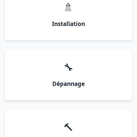
🚿
Installation
🔧
Dépannage
🔨