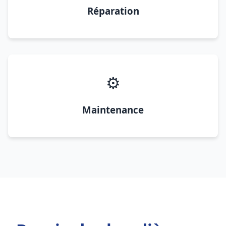
Réparation
⚙️
Maintenance