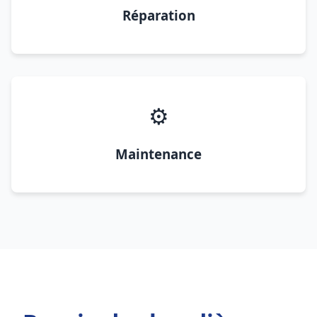
Réparation
⚙️
Maintenance