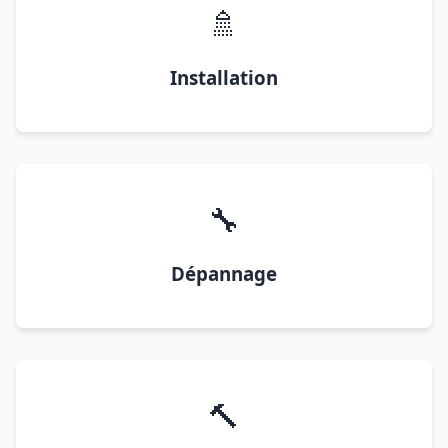
🚿
Installation
🔧
Dépannage
🔨