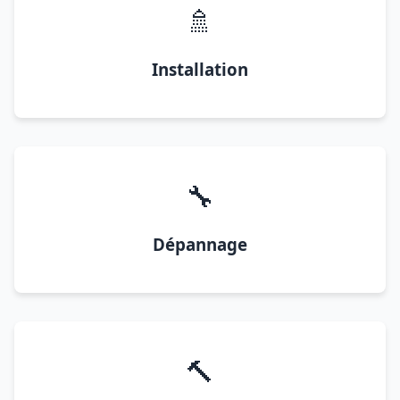
🚿
Installation
🔧
Dépannage
🔨