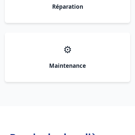
Réparation
⚙️
Maintenance