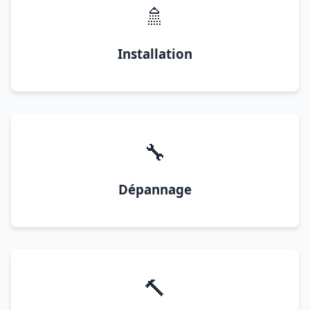
🚿
Installation
🔧
Dépannage
🔨