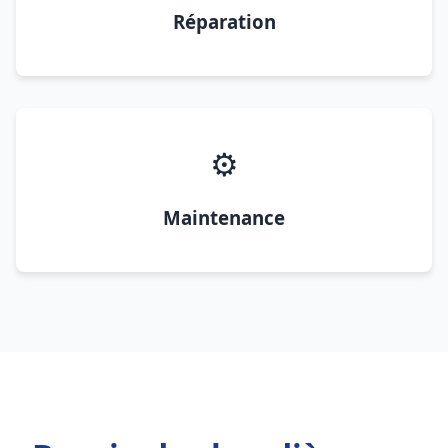
Réparation
⚙️
Maintenance