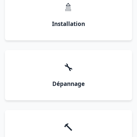
🚿
Installation
🔧
Dépannage
🔨