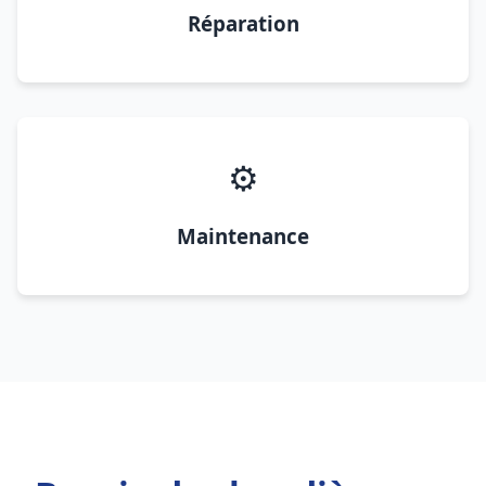
Réparation
⚙️
Maintenance