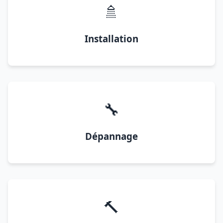
🚿
Installation
🔧
Dépannage
🔨