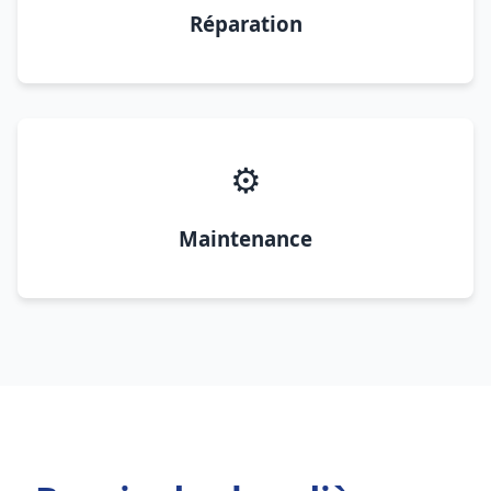
Réparation
⚙️
Maintenance