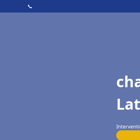
📞
ch
Lat
Interventi