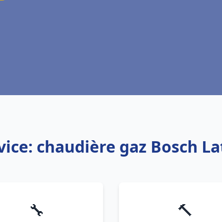
vice: chaudière gaz Bosch La
🔧
🔨