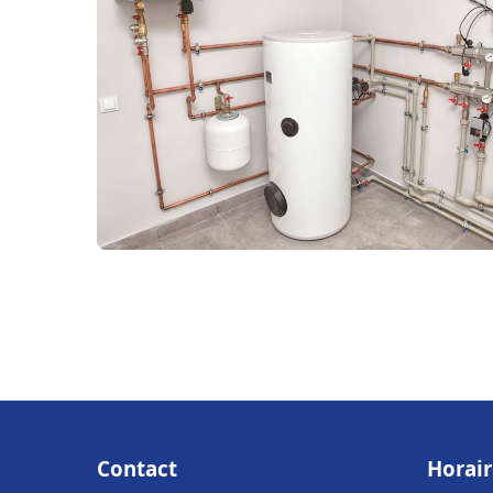
Contact
Horair