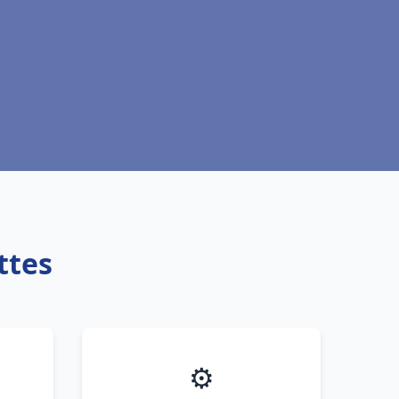
ttes
⚙️