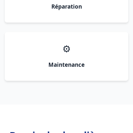
Réparation
⚙️
Maintenance