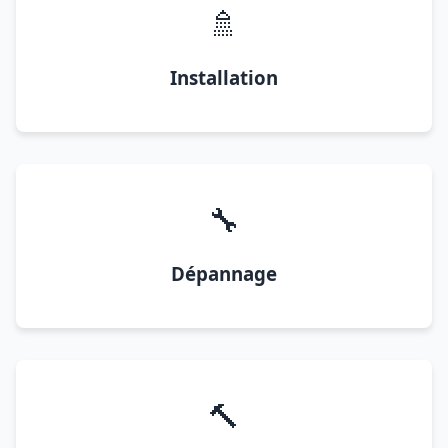
🚿
Installation
🔧
Dépannage
🔨