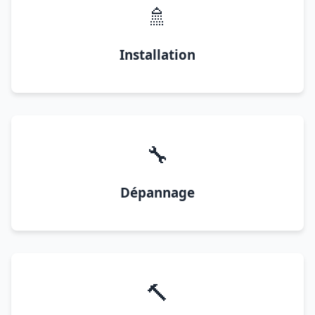
🚿
Installation
🔧
Dépannage
🔨