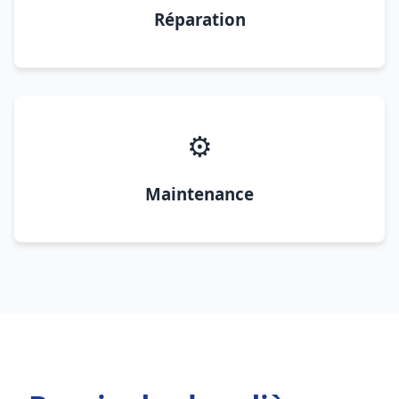
Réparation
⚙️
Maintenance