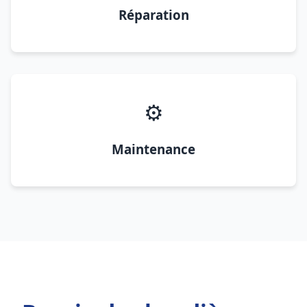
Réparation
⚙️
Maintenance