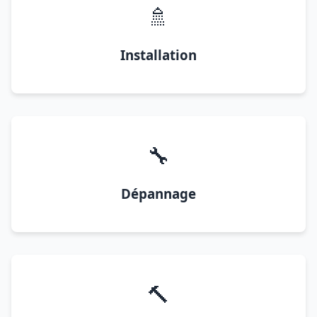
🚿
Installation
🔧
Dépannage
🔨