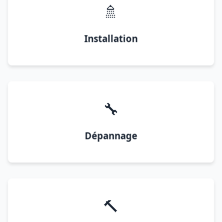
🚿
Installation
🔧
Dépannage
🔨