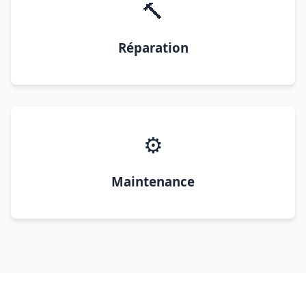
🔨
Réparation
⚙️
Maintenance