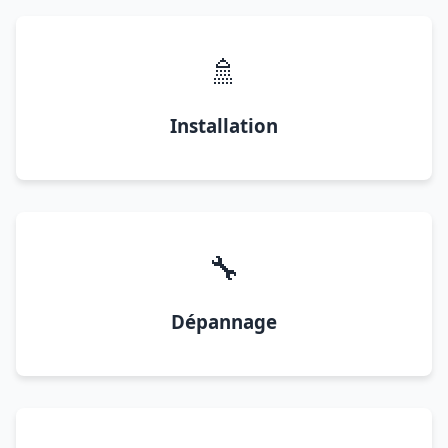
🚿
Installation
🔧
Dépannage