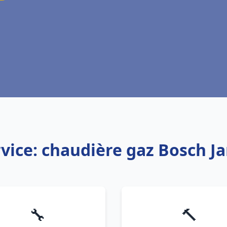
vice: chaudière gaz Bosch J
🔧
🔨