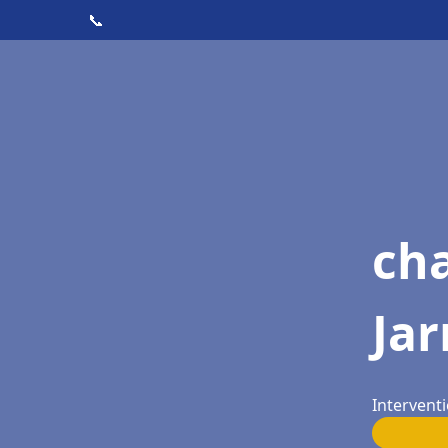
📞
ch
Jar
Interventi