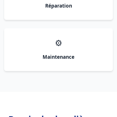
Réparation
⚙️
Maintenance