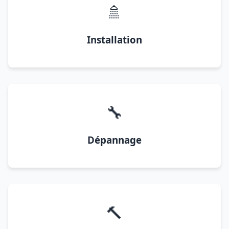
🚿
Installation
🔧
Dépannage
🔨