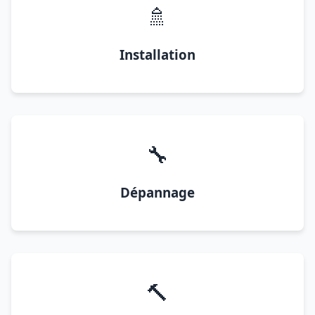
🚿
Installation
🔧
Dépannage
🔨