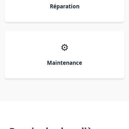
Réparation
⚙️
Maintenance