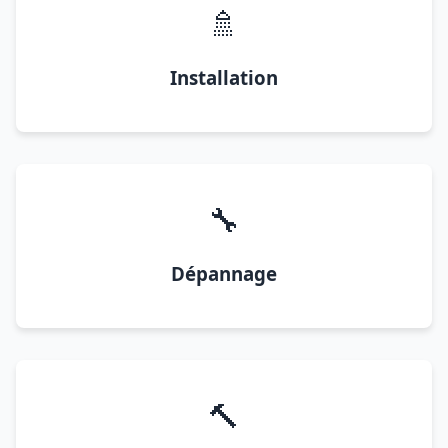
🚿
Installation
🔧
Dépannage
🔨