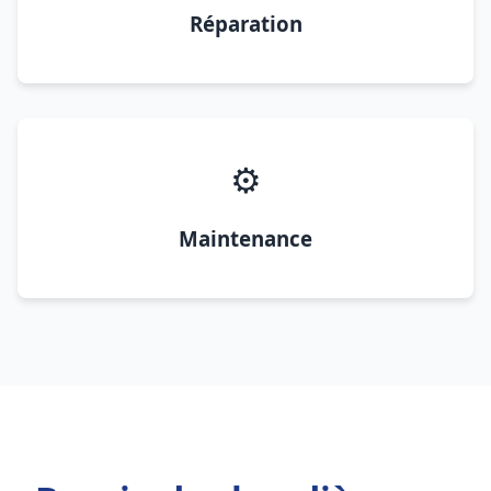
Réparation
⚙️
Maintenance