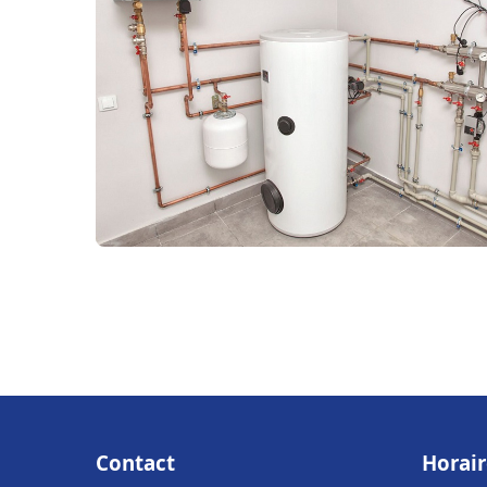
Contact
Horair