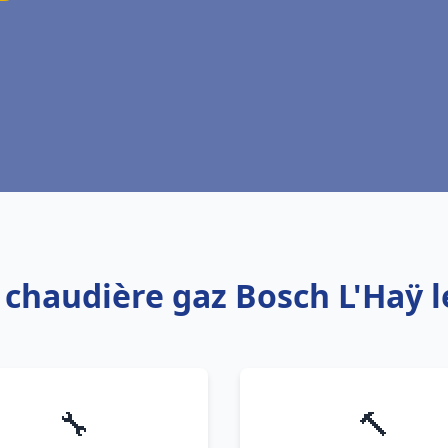
: chaudière gaz Bosch L'Haÿ l
🔧
🔨