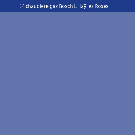
🕒 chaudière gaz Bosch L'Haÿ les Roses