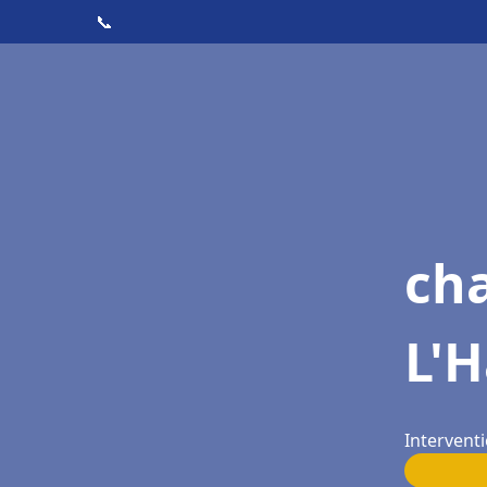
📞
ch
L'H
Interventi