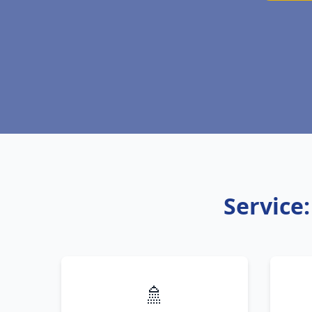
Service
🚿