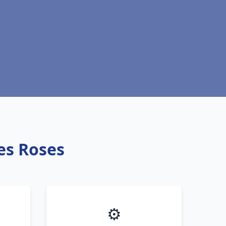
es Roses
⚙️