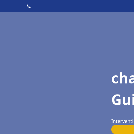
📞
ch
Gu
Interventi