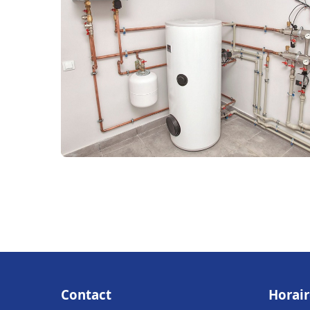
Contact
Horair