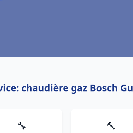
vice: chaudière gaz Bosch Gu
🔧
🔨