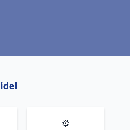
idel
⚙️