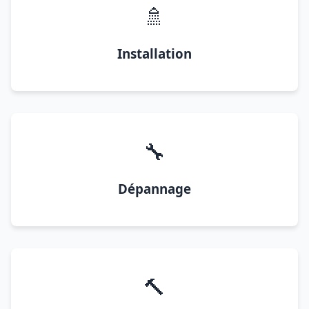
🚿
Installation
🔧
Dépannage
🔨