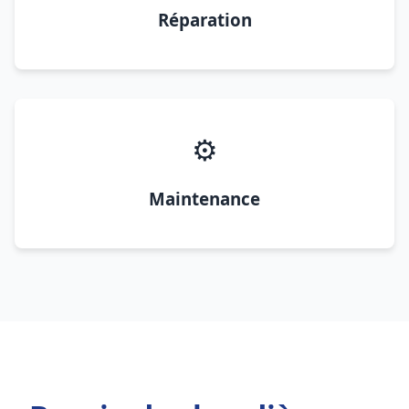
Réparation
⚙️
Maintenance