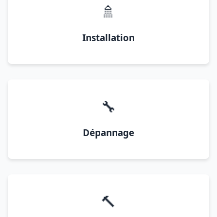
🚿
Installation
🔧
Dépannage
🔨