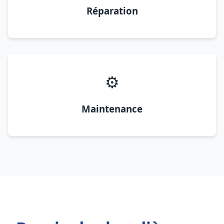
Réparation
⚙️
Maintenance