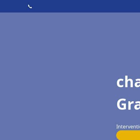
📞
cha
Gr
Intervent