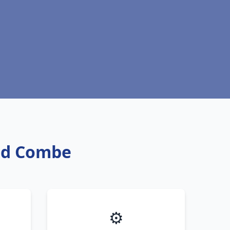
and Combe
⚙️