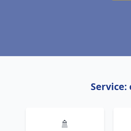
Service:
🚿