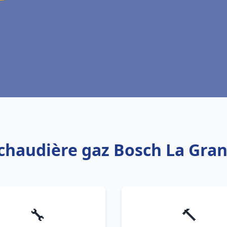
 chaudière gaz Bosch La Gr
🔧
🔨