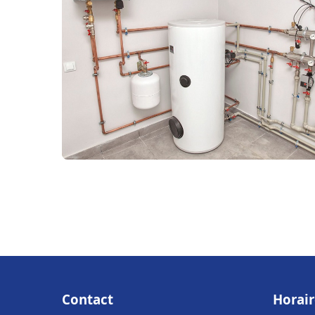
Contact
Horair