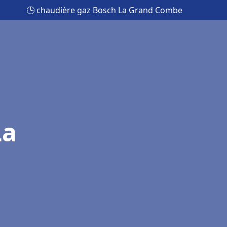
🕒 chaudière gaz Bosch La Grand Combe
La