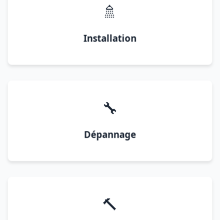
🚿
Installation
🔧
Dépannage
🔨