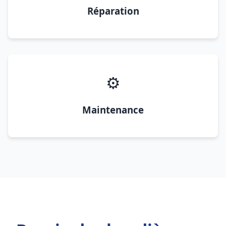
Réparation
⚙️
Maintenance