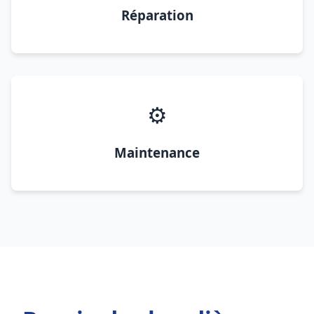
Réparation
⚙️
Maintenance