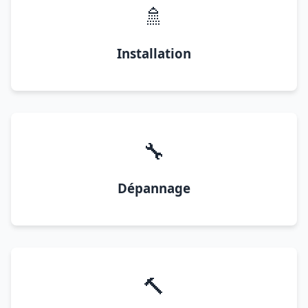
🚿
Installation
🔧
Dépannage
🔨