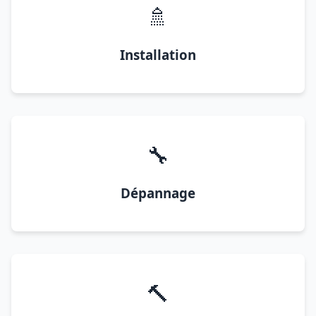
🚿
Installation
🔧
Dépannage
🔨