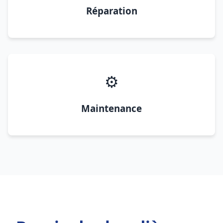
Réparation
⚙️
Maintenance