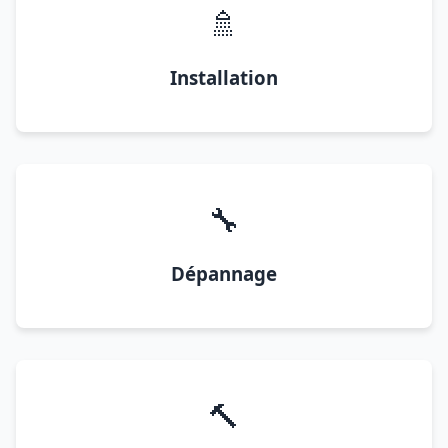
🚿
Installation
🔧
Dépannage
🔨