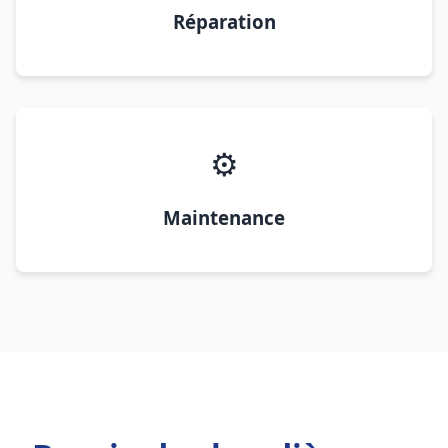
Réparation
⚙️
Maintenance