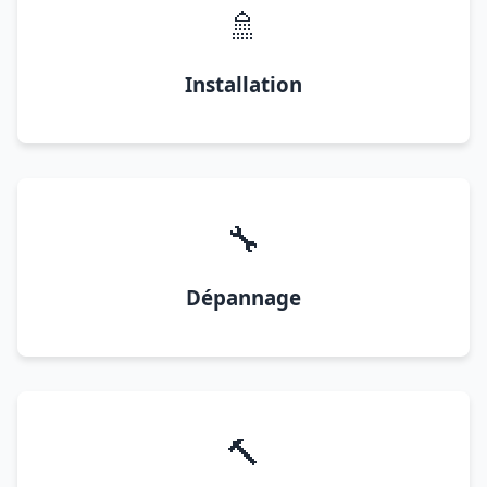
🚿
Installation
🔧
Dépannage
🔨