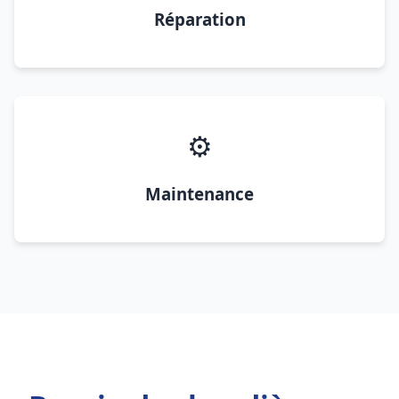
Réparation
⚙️
Maintenance