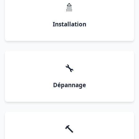
🚿
Installation
🔧
Dépannage
🔨