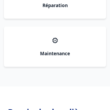
Réparation
⚙️
Maintenance