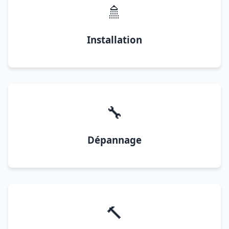
🚿
Installation
🔧
Dépannage
🔨