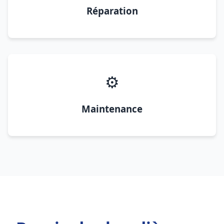
Réparation
⚙️
Maintenance