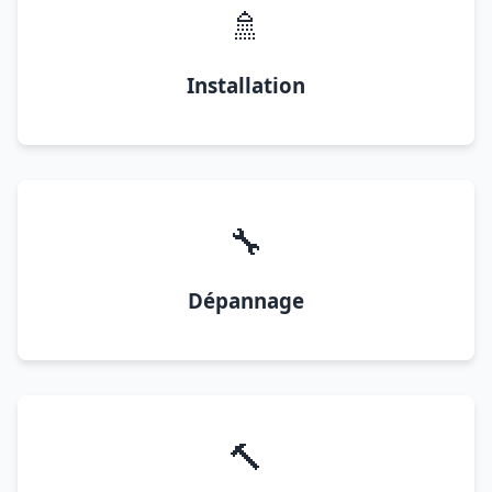
🚿
Installation
🔧
Dépannage
🔨