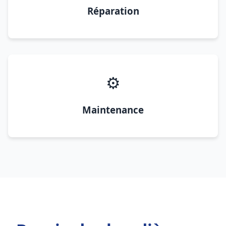
Réparation
⚙️
Maintenance